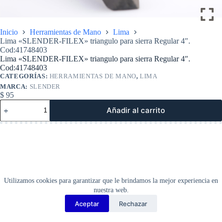
Inicio
Herramientas de Mano
Lima
Lima «SLENDER-FILEX» triangulo para sierra Regular 4″.
Cod:41748403
Lima «SLENDER-FILEX» triangulo para sierra Regular 4″.
Cod:41748403
CATEGORÍAS:
HERRAMIENTAS DE MANO
,
LIMA
MARCA:
SLENDER
$
95
Lima
Añadir al carrito
«SLENDER-
FILEX»
triangulo
para
sierra
Regular
4″.
Cod:41748403
cantidad
Utilizamos cookies para garantizar que le brindamos la mejor experiencia en
nuestra web.
Aceptar
Rechazar
Copyright Barbosa Tools©
2026