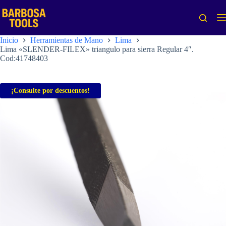
Saltar
al
contenido
Inicio
Herramientas de Mano
Lima
Lima «SLENDER-FILEX» triangulo para sierra Regular 4″.
Cod:41748403
¡Consulte por descuentos!