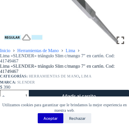
Inicio
Herramientas de Mano
Lima
Lima «SLENDER» triángulo Slim c/mango 7″ en cartón. Cod:
41749467
Lima «SLENDER» triángulo Slim c/mango 7″ en cartón. Cod:
41749467
CATEGORÍAS:
HERRAMIENTAS DE MANO
,
LIMA
MARCA:
SLENDER
$
390
Lima
Añadir al carrito
«SLENDER»
triángulo
Utilizamos cookies para garantizar que le brindamos la mejor experiencia en
Slim
nuestra web.
c/mango
7″
Aceptar
Rechazar
Copyright Barbosa Tools©
en
cartón.
2026