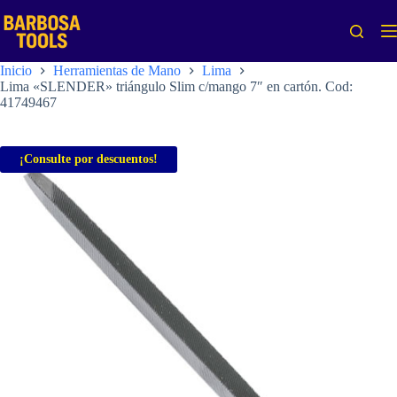
Saltar
al
contenido
Inicio
Herramientas de Mano
Lima
Lima «SLENDER» triángulo Slim c/mango 7″ en cartón. Cod:
41749467
¡Consulte por descuentos!