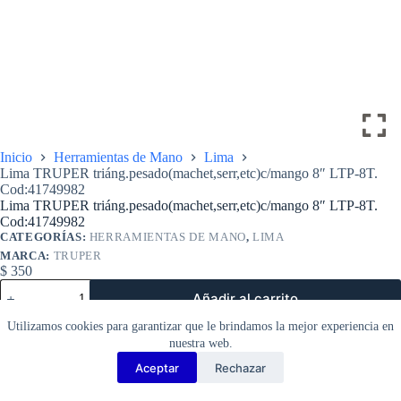
Inicio
Herramientas de Mano
Lima
Lima TRUPER triáng.pesado(machet,serr,etc)c/mango 8″ LTP-8T.
Cod:41749982
Lima TRUPER triáng.pesado(machet,serr,etc)c/mango 8″ LTP-8T.
Cod:41749982
CATEGORÍAS:
HERRAMIENTAS DE MANO
,
LIMA
MARCA:
TRUPER
$
350
Lima
Añadir al carrito
TRUPER
triáng.pesado(machet,serr,etc)c/mango
Utilizamos cookies para garantizar que le brindamos la mejor experiencia en
8″
nuestra web.
LTP-
8T.
Aceptar
Rechazar
Copyright Barbosa Tools©
Cod:41749982
cantidad
2026