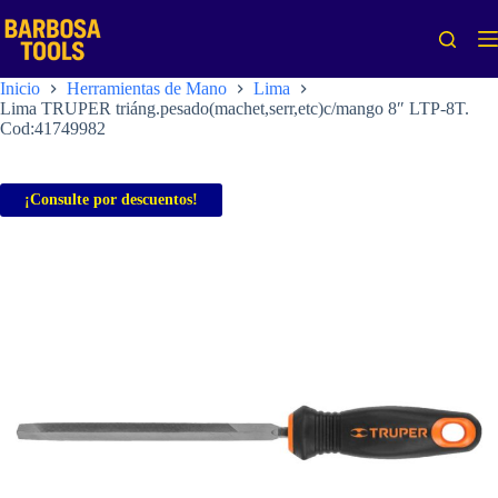
Saltar
al
contenido
Inicio
Herramientas de Mano
Lima
Lima TRUPER triáng.pesado(machet,serr,etc)c/mango 8″ LTP-8T.
Cod:41749982
¡Consulte por descuentos!