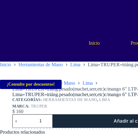
Saltar
al
contenido
Inicio
Pro
Inicio
Herramientas de Mano
Lima
Lima»TRUPER»triáng.pes
Inicio
Herramientas de Mano
Lima
¡Consulte por descuentos!
Lima»TRUPER»triáng.pesado(machet,serr,etc)c/mango 6″ LTP
Lima»TRUPER»triáng.pesado(machet,serr,etc)c/mango 6″ LTP
CATEGORÍAS:
HERRAMIENTAS DE MANO
,
LIMA
MARCA:
TRUPER
$
160
Lima»TRUPER»triáng.pesado(machet,serr,etc)c/mango
Añadir al c
6″
LTP-
Productos relacionados
6M.
Cod: