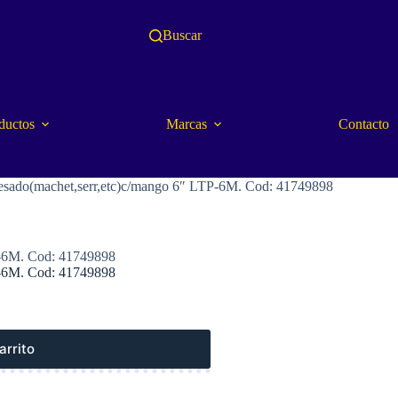
Buscar
ductos
Marcas
Contacto
ado(machet,serr,etc)c/mango 6″ LTP-6M. Cod: 41749898
-6M. Cod: 41749898
-6M. Cod: 41749898
arrito