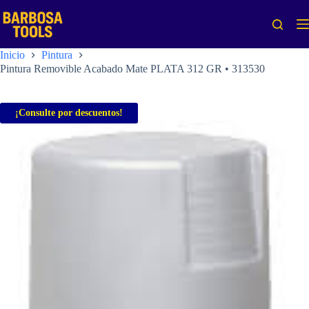
Saltar
al
contenido
Inicio
Pintura
Pintura Removible Acabado Mate PLATA 312 GR • 313530
¡Consulte por descuentos!