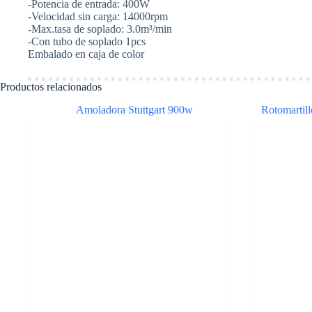
-Potencia de entrada: 400W
WADFOW
-Velocidad sin carga: 14000rpm
cantidad
-Max.tasa de soplado: 3.0m³/min
-Con tubo de soplado 1pcs
Embalado en caja de color
Productos relacionados