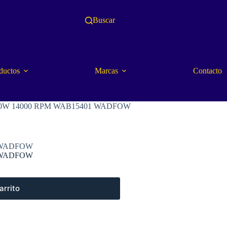
Buscar
ductos
Marcas
Contacto
0W 14000 RPM WAB15401 WADFOW
 WADFOW
 WADFOW
arrito