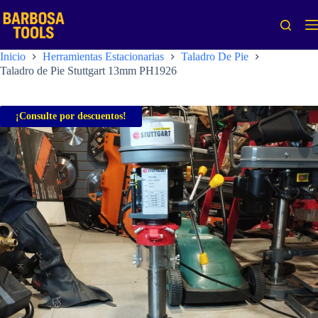
Saltar
al
contenido
Inicio
Herramientas Estacionarias
Taladro De Pie
Taladro de Pie Stuttgart 13mm PH1926
¡Consulte por descuentos!