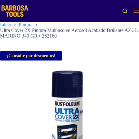
Saltar
al
contenido
Inicio
Pintura
Ultra Cover 2X Pintura Multiuso en Aerosol Acabado Brillante AZUL
MARINO 340 GR • 262168
¡Consulte por descuentos!