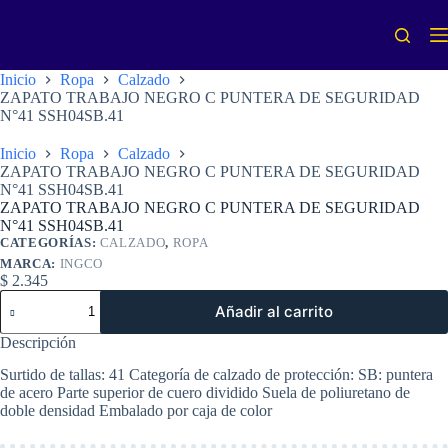
Saltar
al
contenido
Inicio
Ropa
Calzado
ZAPATO TRABAJO NEGRO C PUNTERA DE SEGURIDAD
N°41 SSH04SB.41
Inicio
Ropa
Calzado
ZAPATO TRABAJO NEGRO C PUNTERA DE SEGURIDAD
N°41 SSH04SB.41
ZAPATO TRABAJO NEGRO C PUNTERA DE SEGURIDAD
N°41 SSH04SB.41
CATEGORÍAS:
CALZADO
,
ROPA
MARCA:
INGCO
$
2.345
ZAPATO
Añadir al carrito
TRABAJO
NEGRO
Descripción
C
PUNTERA
Surtido de tallas: 41 Categoría de calzado de protección: SB: puntera
DE
de acero Parte superior de cuero dividido Suela de poliuretano de
SEGURIDAD
doble densidad Embalado por caja de color
N°41
SSH04SB.41