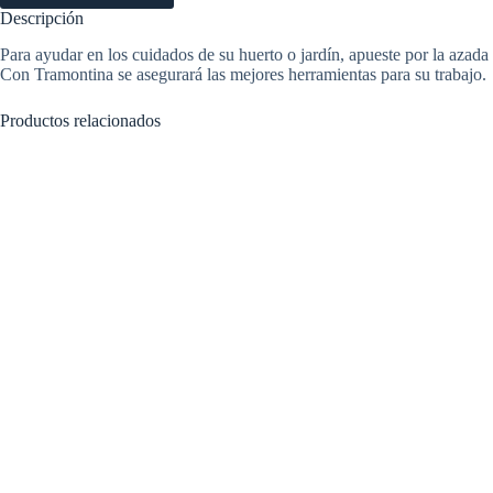
CABO
Descripción
LARGO
METAL.
Para ayudar en los cuidados de su huerto o jardín, apueste por la azada
Tramontina
Con Tramontina se asegurará las mejores herramientas para su trabajo.
77214954
cantidad
Productos relacionados