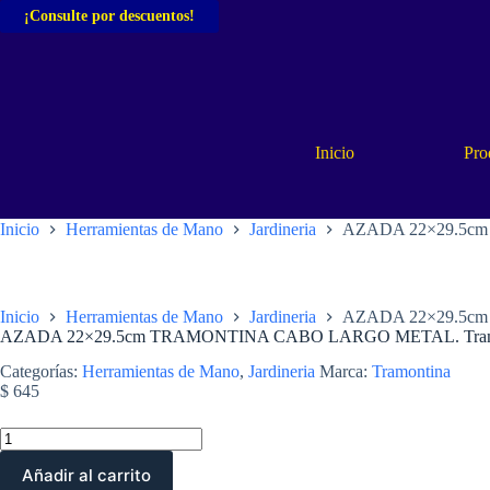
Saltar
¡Consulte por descuentos!
al
contenido
Inicio
Pro
Inicio
Herramientas de Mano
Jardineria
AZADA 22×29.5cm
Inicio
Herramientas de Mano
Jardineria
AZADA 22×29.5cm
AZADA 22×29.5cm TRAMONTINA CABO LARGO METAL. Tramo
Categorías:
Herramientas de Mano
,
Jardineria
Marca:
Tramontina
$
645
AZADA
22x29.5cm
TRAMONTINA
Añadir al carrito