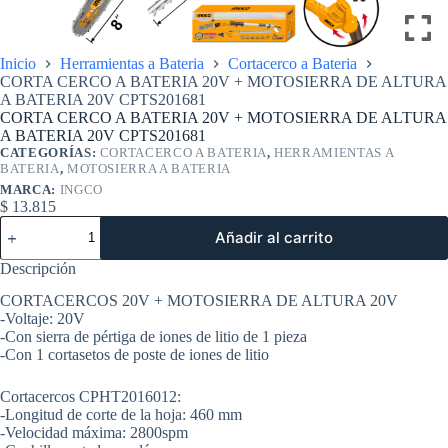
Inicio
Herramientas a Bateria
Cortacerco a Bateria
CORTA CERCO A BATERIA 20V + MOTOSIERRA DE ALTURA
A BATERIA 20V CPTS201681
CORTA CERCO A BATERIA 20V + MOTOSIERRA DE ALTURA
A BATERIA 20V CPTS201681
CATEGORÍAS:
CORTACERCO A BATERIA
,
HERRAMIENTAS A
BATERIA
,
MOTOSIERRA A BATERIA
MARCA:
INGCO
$
13.815
CORTA
Añadir al carrito
CERCO
A
Descripción
BATERIA
20V
CORTACERCOS 20V + MOTOSIERRA DE ALTURA 20V
+
-Voltaje: 20V
MOTOSIERRA
-Con sierra de pértiga de iones de litio de 1 pieza
DE
-Con 1 cortasetos de poste de iones de litio
ALTURA
A
BATERIA
Cortacercos CPHT2016012:
20V
-Longitud de corte de la hoja: 460 mm
CPTS201681
-Velocidad máxima: 2800spm
cantidad