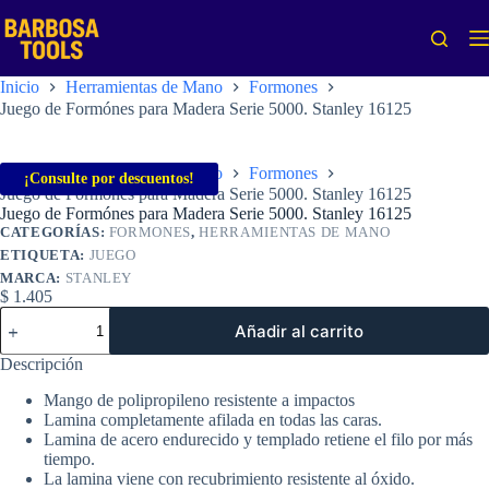
Saltar
al
contenido
Inicio
Herramientas de Mano
Formones
Juego de Formónes para Madera Serie 5000. Stanley 16125
Inicio
Herramientas de Mano
Formones
¡Consulte por descuentos!
Juego de Formónes para Madera Serie 5000. Stanley 16125
Juego de Formónes para Madera Serie 5000. Stanley 16125
CATEGORÍAS:
FORMONES
,
HERRAMIENTAS DE MANO
ETIQUETA:
JUEGO
MARCA:
STANLEY
$
1.405
Juego
Añadir al carrito
de
Formónes
Descripción
para
Madera
Mango de polipropileno resistente a impactos
Serie
Lamina completamente afilada en todas las caras.
5000.
Lamina de acero endurecido y templado retiene el filo por más
Stanley
tiempo.
16125
La lamina viene con recubrimiento resistente al óxido.
cantidad