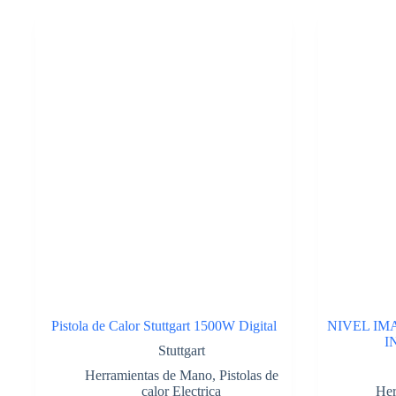
RB.
Cod:41750145
cantidad
Pistola de Calor Stuttgart 1500W Digital
NIVEL IM
I
Stuttgart
Herramientas de Mano
,
Pistolas de
calor Electrica
Her