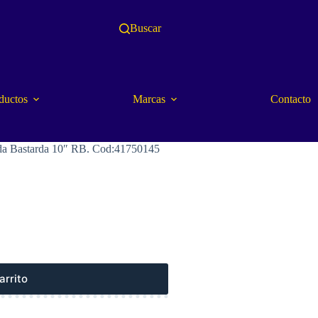
Buscar
ductos
Marcas
Contacto
 Bastarda 10″ RB. Cod:41750145
arrito