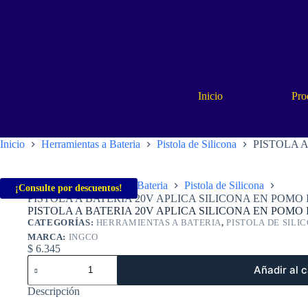
Saltar
al
contenido
Inicio
Pro
Inicio
Herramientas a Bateria
Pistola de Silicona
PISTOLA A
Inicio
Herramientas a Bateria
Pistola de Silicona
¡Consulte por descuentos!
PISTOLA A BATERIA 20V APLICA SILICONA EN POMO
PISTOLA A BATERIA 20V APLICA SILICONA EN POMO
CATEGORÍAS:
HERRAMIENTAS A BATERIA
,
PISTOLA DE SILI
MARCA:
INGCO
$
6.345
PISTOLA
Añadir al c
A
BATERIA
Descripción
20V
APLICA