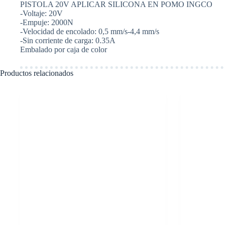
PISTOLA 20V APLICAR SILICONA EN POMO INGCO
SILICONA
-Voltaje: 20V
EN
-Empuje: 2000N
POMO
-Velocidad de encolado: 0,5 mm/s-4,4 mm/s
INGCO
-Sin corriente de carga: 0.35A
CCGLI2001
Embalado por caja de color
cantidad
Productos relacionados